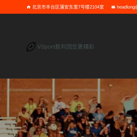
北京市丰台区蒲安东里7号楼2104室
headlon