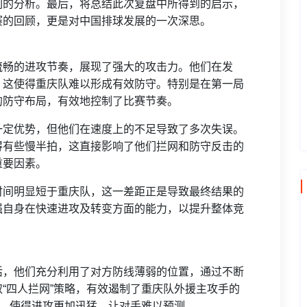
们的分析。最后，将总结此次复盘中所得到的启示，
赛的回顾，更是对中国排球发展的一次深思。
流畅的进攻节奏，展现了强大的攻击力。他们在发
，这使得重庆队难以形成有效防守。特别是在第一局
的防守布局，有效地控制了比赛节奏。
一定优势，但他们在速度上的不足导致了多次失误。
得有些慢半拍，这直接影响了他们拦网和防守反击的
重要因素。
时间明显短于重庆队，这一差距正是导致最终结果的
强自身在快速进攻及转变方面的能力，以提升整体竞
活，他们充分利用了对方防线薄弱的位置，通过不断
“四人拦网”策略，有效遏制了重庆队外援主攻手的
术，使得进攻更加迅猛，让对手难以预测。