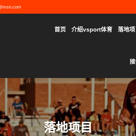
g@msn.com
首页
介绍
vsport体育
落地项
接
落地项目