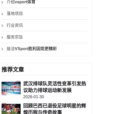
介绍
vsport体育
落地项目
行业资讯
服务宗旨
接洽
VSport胜利因您更精彩
推荐文章
武汉排球队灵活性变革引发热
议助力排球运动新发展
2026-01-30
回顾巴西已退役足球明星的辉
煌历程与传奇故事