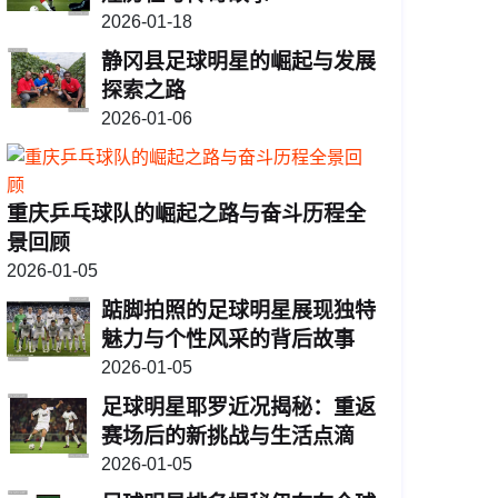
2026-01-18
静冈县足球明星的崛起与发展
探索之路
2026-01-06
重庆乒乓球队的崛起之路与奋斗历程全
景回顾
2026-01-05
踮脚拍照的足球明星展现独特
魅力与个性风采的背后故事
2026-01-05
足球明星耶罗近况揭秘：重返
赛场后的新挑战与生活点滴
2026-01-05