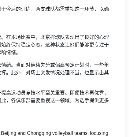
对于今后的训练，两支球队都需重视这一环节，以确
。
素。在本场比赛中，北京排球队表现出了良好的心理
们始终保持稳定心态。这种状态让他们能够更专注于
影响情绪。
张情绪。当面对连续失分或偏离预定计划时，一些年
发挥。此外，对场上突发情况处理不当，也显示出其
于提高运动员竞技水平至关重要。即便技术再优秀，
因此，各俱乐部需要重视这一领域，为选手提供更多
 Beijing and Chongqing volleyball teams, focusing