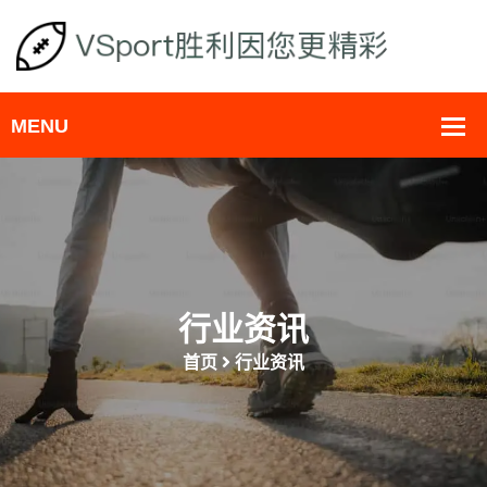
行业资讯
首页
行业资讯