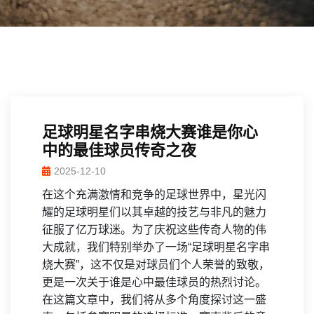
足球明星名字串烧大赛谁是你心
中的最佳球员传奇之夜
2025-12-10
在这个充满激情和竞争的足球世界中，星光闪
耀的足球明星们以其卓越的技艺与非凡的魅力
征服了亿万球迷。为了庆祝这些传奇人物的伟
大成就，我们特别举办了一场“足球明星名字串
烧大赛”，这不仅是对球员们个人荣誉的致敬，
更是一次关于谁是心中最佳球员的热烈讨论。
在这篇文章中，我们将从多个角度探讨这一盛