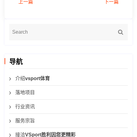
上一篇
下一篇
导航
介绍
vsport体育
落地项目
行业资讯
服务宗旨
接洽
VSport胜利因您更精彩