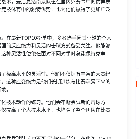
定战术，最后总结南京队伍在国内外赛事中的优异表
今竞技体育中的独特优势，也为他们赢得了更加广泛
。在最新TOP10榜单中，多名选手因其卓越的个人
超强的反应能力和灵活的击球方式备受关注。他能够
，这种灵活性使他在面对不同对手时总能保持竞争
出了极高水平的灵活性。他们不仅拥有丰富的大赛经
术。这种应变能力是他们长期训练与比赛积累下来的
有余。
样化技术动作的练习。他们会不断尝试新的击球方
不仅提高了个人技术水平，也增强了整个团队在比赛
京乒乓球队成功不可或缺的一部分。在此次TOP10