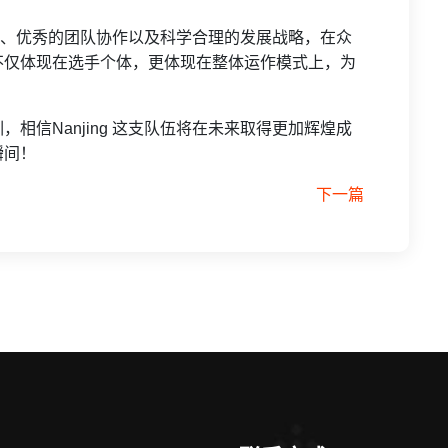
养体系、优秀的团队协作以及科学合理的发展战略，在众
不仅体现在选手个体，更体现在整体运作模式上，为
相信Nanjing 这支队伍将在未来取得更加辉煌成
瞬间！
下一篇