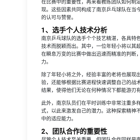
在比赛中的重要性，再来看教练团队如何制
现。这些因素共同构成了南京乒乓球队在当
的认可与赞誉。
1、选手个人技术分析
南京乒乓球队的选手个个技艺精湛，各具特色
技术而脱颖而出。其中，一位年轻小将以其
在瞬息万变的比赛中做出迅速而精准的判断
力。
除了年轻小将之外，经验丰富的老将也展现
验，还能够根据比赛进程快速调整自己的战
结果，使得他们无论在何种情况下都能游刃
此外，南京队员们在平时训练中非常注重多
式，以此来激发自己的潜力。这种探索精神
中的适应能力。
2、团队合作的重要性
尽管个人技术至关重要，但团队合作同样是南