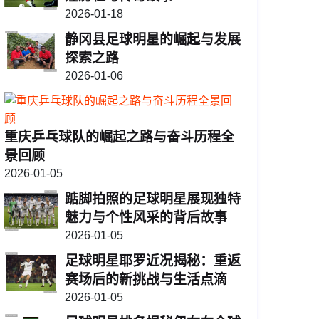
2026-01-18
静冈县足球明星的崛起与发展
探索之路
2026-01-06
重庆乒乓球队的崛起之路与奋斗历程全
景回顾
2026-01-05
踮脚拍照的足球明星展现独特
魅力与个性风采的背后故事
2026-01-05
足球明星耶罗近况揭秘：重返
赛场后的新挑战与生活点滴
2026-01-05